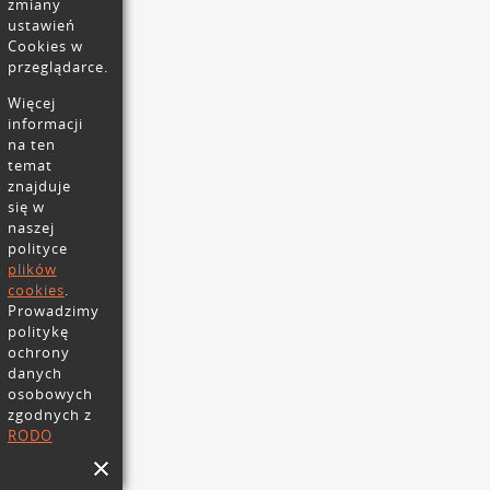
zmiany
ustawień
Cookies w
przeglądarce.
Więcej
informacji
na ten
temat
znajduje
się w
naszej
polityce
plików
cookies
.
Prowadzimy
politykę
ochrony
danych
osobowych
zgodnych z
RODO