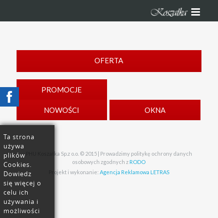
OFERTA
PROMOCJE
NOWOŚCI
OKNA
Ta strona
używa
PHU Koszałka Sp.z o.o. © 2015 | Prowadzimy politykę ochrony danych
plików
osobowych zgodnych z
RODO
Cookies.
Projekt i wykonanie:
Agencja Reklamowa LETRAS
Dowiedz
się więcej o
celu ich
używania i
możliwości