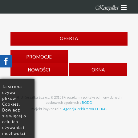
OFERTA
PROMOCJE
NOWOŚCI
OKNA
Ta strona
używa
PHU Koszałka Sp.z o.o. © 2015 | Prowadzimy politykę ochrony danych
plików
osobowych zgodnych z
RODO
Cookies.
Projekt i wykonanie:
Agencja Reklamowa LETRAS
Dowiedz
się więcej o
celu ich
używania i
możliwości