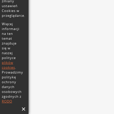
zmiany
ustawień
Cookies w
przeglądarce.
Więcej
informacji
na ten
temat
znajduje
się w
naszej
polityce
plików
cookies
.
Prowadzimy
politykę
ochrony
danych
osobowych
zgodnych z
RODO