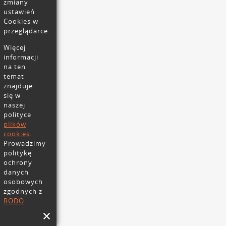
zmiany
ustawień
Cookies w
przeglądarce.
Więcej
informacji
na ten
temat
znajduje
się w
naszej
polityce
plików
cookies
.
Prowadzimy
politykę
ochrony
danych
osobowych
zgodnych z
RODO