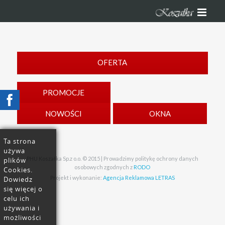
OFERTA
PROMOCJE
NOWOŚCI
OKNA
Ta strona
używa
PHU Koszałka Sp.z o.o. © 2015 | Prowadzimy politykę ochrony danych
plików
osobowych zgodnych z
RODO
Cookies.
Projekt i wykonanie:
Agencja Reklamowa LETRAS
Dowiedz
się więcej o
celu ich
używania i
możliwości