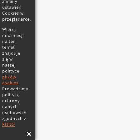
zmiany
ustawień
Cookies w
przeglądarce.
Więcej
informacji
na ten
temat
znajduje
się w
naszej
polityce
plików
cookies
.
Prowadzimy
politykę
ochrony
danych
osobowych
zgodnych z
RODO