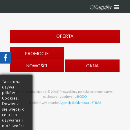
OFERTA
PROMOCJE
NOWOŚCI
OKNA
Ta strona
używa
PHU Koszałka Sp.z o.o. © 2015 | Prowadzimy politykę ochrony danych
plików
osobowych zgodnych z
RODO
Cookies.
Projekt i wykonanie:
Agencja Reklamowa LETRAS
Dowiedz
się więcej o
celu ich
używania i
możliwości