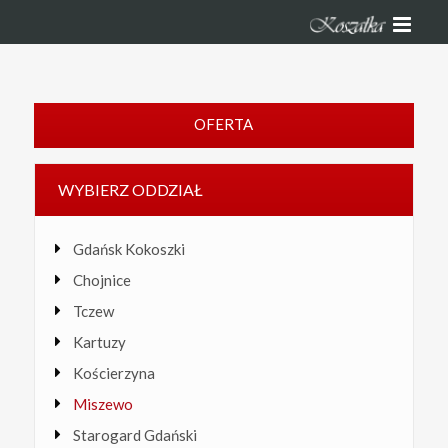
OFERTA
WYBIERZ ODDZIAŁ
Gdańsk Kokoszki
Chojnice
Tczew
Kartuzy
Kościerzyna
Miszewo
Starogard Gdański