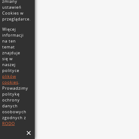
zmiany
ustawień
Cookies w
przeglądarce.
Więcej
informacji
na ten
temat
znajduje
się w
naszej
polityce
plików
cookies
.
Prowadzimy
politykę
ochrony
danych
osobowych
zgodnych z
RODO