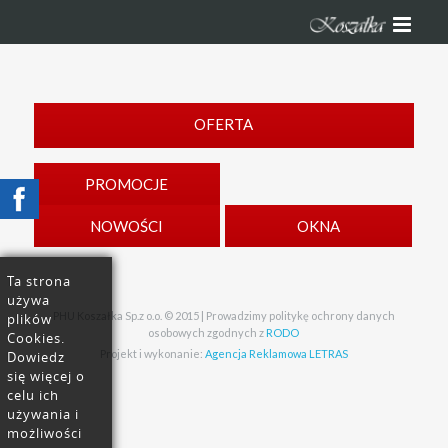
OFERTA
PROMOCJE
NOWOŚCI
OKNA
Ta strona
używa
PHU Koszałka Sp.z o.o. © 2015 | Prowadzimy politykę ochrony danych
plików
osobowych zgodnych z
RODO
Cookies.
Projekt i wykonanie:
Agencja Reklamowa LETRAS
Dowiedz
się więcej o
celu ich
używania i
możliwości