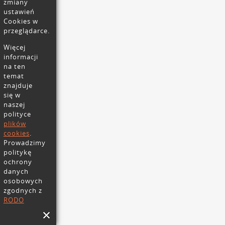
zmiany
ustawień
Cookies w
przeglądarce.
Więcej
informacji
na ten
temat
znajduje
się w
naszej
polityce
plików
cookies
.
Prowadzimy
politykę
ochrony
danych
osobowych
zgodnych z
RODO