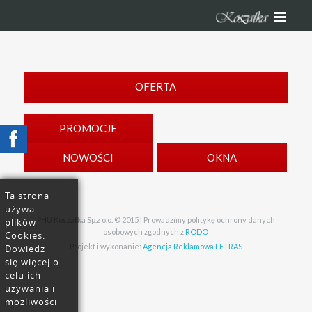
OFERTA
PROMOCJE
NOWOŚCI
OKNA
Ta strona
używa
PHU Koszałka Sp.z o.o. © 2015 | Prowadzimy politykę ochrony danych
plików
osobowych zgodnych z
RODO
Cookies.
Projekt i wykonanie:
Agencja Reklamowa LETRAS
Dowiedz
się więcej o
celu ich
używania i
możliwości