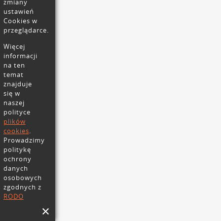
zmiany
ustawień
Cookies w
przeglądarce.
Więcej
informacji
na ten
temat
znajduje
się w
naszej
polityce
plików
cookies
.
Prowadzimy
politykę
ochrony
danych
osobowych
zgodnych z
RODO