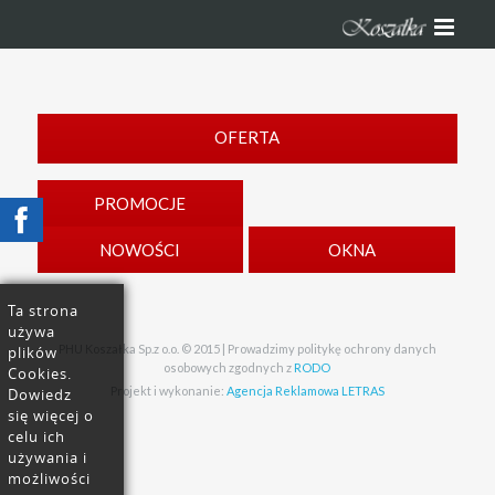
OFERTA
PROMOCJE
NOWOŚCI
OKNA
Ta strona
używa
PHU Koszałka Sp.z o.o. © 2015 | Prowadzimy politykę ochrony danych
plików
osobowych zgodnych z
RODO
Cookies.
Projekt i wykonanie:
Agencja Reklamowa LETRAS
Dowiedz
się więcej o
celu ich
używania i
możliwości