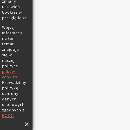
zmiany
ustawień
Cookies w
przeglądarce.
Więcej
informacji
na ten
temat
znajduje
się w
naszej
polityce
plików
cookies
.
Prowadzimy
politykę
ochrony
danych
osobowych
zgodnych z
RODO