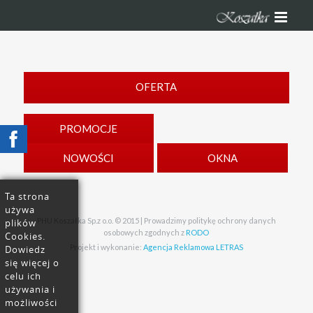
OFERTA
PROMOCJE
NOWOŚCI
OKNA
Ta strona
używa
PHU Koszałka Sp.z o.o. © 2015 | Prowadzimy politykę ochrony danych
plików
osobowych zgodnych z
RODO
Cookies.
Projekt i wykonanie:
Agencja Reklamowa LETRAS
Dowiedz
się więcej o
celu ich
używania i
możliwości