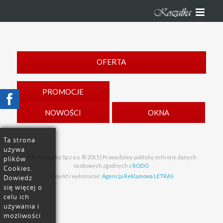
OFERTA
PROMOCJE
NOWOŚCI
OKNA
Ta strona
używa
PHU Koszałka Sp.z o.o. © 2015 | Prowadzimy politykę ochrony danych
plików
osobowych zgodnych z
RODO
Cookies.
Projekt i wykonanie:
Agencja Reklamowa LETRAS
Dowiedz
się więcej o
celu ich
używania i
możliwości