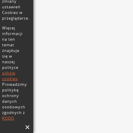
zmiany
ustawień
Cookies w
przeglądarce.
Więcej
informacji
na ten
temat
znajduje
się w
naszej
polityce
plików
cookies
.
Prowadzimy
politykę
ochrony
danych
osobowych
zgodnych z
RODO