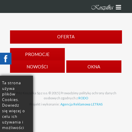
OFERTA
PROMOCJE
NOWOŚCI
OKNA
Ta strona
używa
PHU Koszałka Sp.z o.o. © 2015 | Prowadzimy politykę ochrony danych
plików
osobowych zgodnych z
RODO
Cookies.
Projekt i wykonanie:
Agencja Reklamowa LETRAS
Dowiedz
się więcej o
celu ich
używania i
możliwości