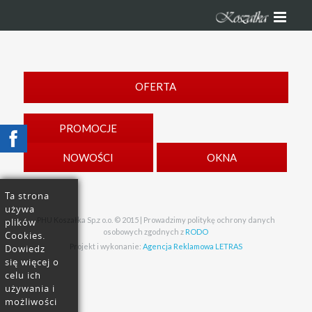
OFERTA
PROMOCJE
NOWOŚCI
OKNA
Ta strona
używa
PHU Koszałka Sp.z o.o. © 2015 | Prowadzimy politykę ochrony danych
plików
osobowych zgodnych z
RODO
Cookies.
Projekt i wykonanie:
Agencja Reklamowa LETRAS
Dowiedz
się więcej o
celu ich
używania i
możliwości