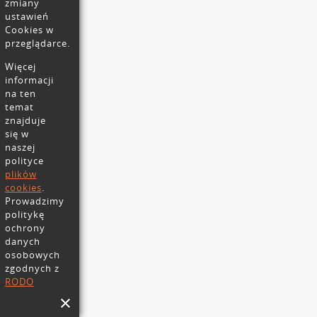
zmiany
ustawień
Cookies w
przeglądarce.
Więcej
informacji
na ten
temat
znajduje
się w
naszej
polityce
plików
cookies
.
Prowadzimy
politykę
ochrony
danych
osobowych
zgodnych z
RODO